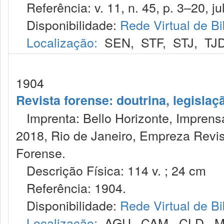
Referência: v. 11, n. 45, p. 3–20, jul
Disponibilidade:
Rede Virtual de Bi
Localização:
SEN
,
STF
,
STJ
,
TJ
1904
Revista forense: doutrina, legislaç
Imprenta: Bello Horizonte, Imprensa
2018, Rio de Janeiro, Empreza Revis
Forense.
Descrição Física: 114 v. ; 24 cm
Referência: 1904.
Disponibilidade:
Rede Virtual de Bi
Localização:
AGU
,
CAM
,
CLD
,
M