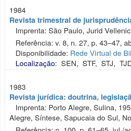
1984
Revista trimestral de jurisprudênc
Imprenta: São Paulo, Jurid Vellenic
Referência: v. 8, n. 27, p. 43–47, abr
Disponibilidade:
Rede Virtual de Bi
Localização:
SEN
,
STF
,
STJ
,
TJ
1983
Revista jurídica: doutrina, legislaç
Imprenta: Porto Alegre, Sulina, 1953
Alegre, Síntese, Sapucaia do Sul, No
Referência: n. 100, p. 61–65, jul./a