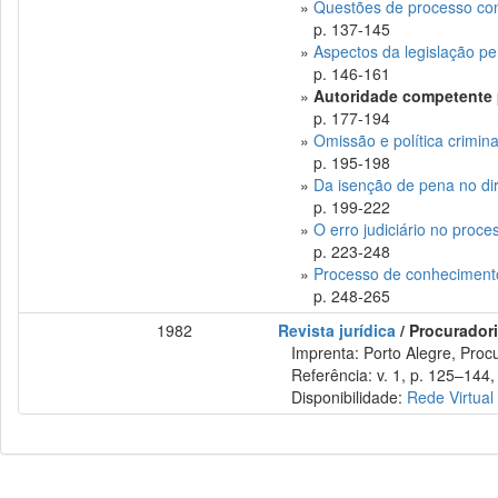
»
Questões de processo const
p. 137-145
»
Aspectos da legislação p
p. 146-161
»
Autoridade competente p
p. 177-194
»
Omissão e política crimina
p. 195-198
»
Da isenção de pena no dir
p. 199-222
»
O erro judiciário no proce
p. 223-248
»
Processo de conhecimento 
p. 248-265
1982
Revista jurídica
/ Procurador
Imprenta: Porto Alegre, Procu
Referência: v. 1, p. 125–144,
Disponibilidade:
Rede Virtual