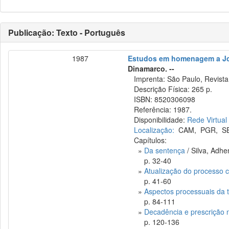
Publicação: Texto - Português
1987
Estudos em homenagem a J
Dinamarco. --
Imprenta: São Paulo, Revista 
Descrição Física: 265 p.
ISBN: 8520306098
Referência: 1987.
Disponibilidade:
Rede Virtual
Localização:
CAM
,
PGR
,
S
Capítulos:
»
Da sentença
/ Silva, Ad
p. 32-40
»
Atualização do processo ci
p. 41-60
»
Aspectos processuais da te
p. 84-111
»
Decadência e prescrição no 
p. 120-136