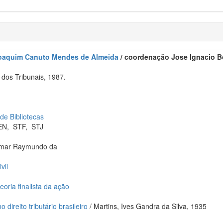
oaquim Canuto Mendes de Almeida
/ coordenação Jose Ignacio Bo
dos Tribunais, 1987.
 de Bibliotecas
EN
,
STF
,
STJ
hemar Raymundo da
vil
oria finalista da ação
direito tributário brasileiro
/ Martins, Ives Gandra da Silva, 1935