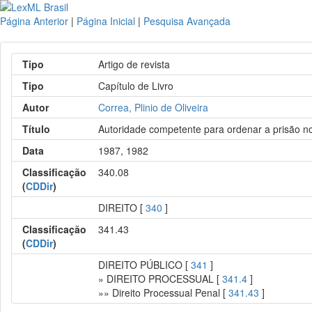
Página Anterior
|
Página Inicial
|
Pesquisa Avançada
Tipo
Artigo de revista
Tipo
Capítulo de Livro
Autor
Correa, Plinio de Oliveira
Título
Autoridade competente para ordenar a prisão no d
Data
1987, 1982
Classificação
340.08
(
CDDir
)
DIREITO [
340
]
Classificação
341.43
(
CDDir
)
DIREITO PÚBLICO [
341
]
» DIREITO PROCESSUAL [
341.4
]
»» Direito Processual Penal [
341.43
]