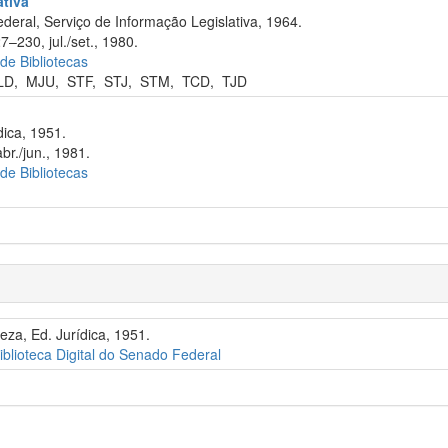
ativa
eral, Serviço de Informação Legislativa, 1964.
7–230, jul./set., 1980.
 de Bibliotecas
LD
,
MJU
,
STF
,
STJ
,
STM
,
TCD
,
TJD
dica, 1951.
br./jun., 1981.
 de Bibliotecas
eza, Ed. Jurídica, 1951.
iblioteca Digital do Senado Federal