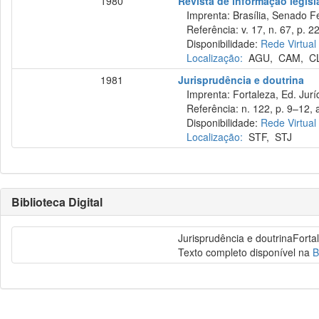
1980
Revista de informação legisl
Imprenta: Brasília, Senado Fed
Referência: v. 17, n. 67, p. 22
Disponibilidade:
Rede Virtual
Localização:
AGU
,
CAM
,
C
1981
Jurisprudência e doutrina
Imprenta: Fortaleza, Ed. Jurí
Referência: n. 122, p. 9–12, a
Disponibilidade:
Rede Virtual
Localização:
STF
,
STJ
Biblioteca Digital
Jurisprudência e doutrinaFortal
Texto completo disponível na
B