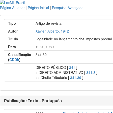
Página Anterior
|
Página Inicial
|
Pesquisa Avançada
Tipo
Artigo de revista
Autor
Xavier, Alberto, 1942
Título
Ilegalidade no lançamento dos impostos predial e
Data
1981, 1980
Classificação
341.39
(
CDDir
)
DIREITO PÚBLICO [
341
]
» DIREITO ADMINISTRATIVO [
341.3
]
»» Direito Tributário [
341.39
]
Publicação: Texto - Português