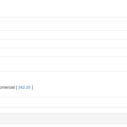
comercial [
342.25
]