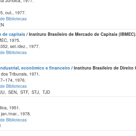
a Jurídica, 1977.
5, out., 1977.
 de Bibliotecas
EN
o de capitais
/ Instituto Brasileiro de Mercado de Capitais (IBMEC)
MEC, 1975.
352, set./dez., 1977.
 de Bibliotecas
 industrial, econômico e financeiro
/ Instituto Brasileiro de Direi
dos Tribunais, 1971.
67–174, 1976.
 de Bibliotecas
JU
,
SEN
,
STF
,
STJ
,
TJD
dica, 1951.
jan./mar., 1978.
 de Bibliotecas
J