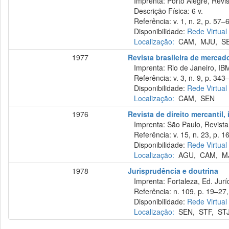
Imprenta: Porto Alegre, Revist
Descrição Física: 6 v.
Referência: v. 1, n. 2, p. 57–6
Disponibilidade:
Rede Virtual
Localização:
CAM
,
MJU
,
S
1977
Revista brasileira de mercad
Imprenta: Rio de Janeiro, IB
Referência: v. 3, n. 9, p. 343–
Disponibilidade:
Rede Virtual
Localização:
CAM
,
SEN
1976
Revista de direito mercantil,
Imprenta: São Paulo, Revista 
Referência: v. 15, n. 23, p. 1
Disponibilidade:
Rede Virtual
Localização:
AGU
,
CAM
,
M
1978
Jurisprudência e doutrina
Imprenta: Fortaleza, Ed. Jurí
Referência: n. 109, p. 19–27, 
Disponibilidade:
Rede Virtual
Localização:
SEN
,
STF
,
ST