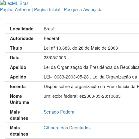
Página Anterior
|
Página Inicial
|
Pesquisa Avançada
Localidade
Brasil
Autoridade
Federal
Título
Lei nº 10.683, de 28 de Maio de 2003
Data
28/05/2003
Apelido
Lei da Organização da Presidência da República
Apelido
LEI-10683-2003-05-28 , Lei da Organização da P
Ementa
Dispõe sobre a organização da Presidência da Re
Nome
urn:lex:br:federal:lei:2003-05-28;10683
Uniforme
Mais
Senado Federal
detalhes
Mais
Câmara dos Deputados
detalhes