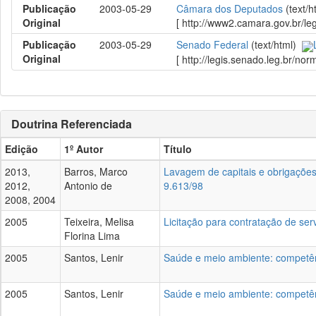
Publicação
2003-05-29
Câmara dos Deputados
(text/
Original
[ http://www2.camara.gov.br/le
Publicação
2003-05-29
Senado Federal
(text/html)
Original
[ http://legis.senado.leg.br/n
Doutrina Referenciada
Edição
1º Autor
Título
2013,
Barros, Marco
Lavagem de capitais e obrigações c
2012,
Antonio de
9.613/98
2008, 2004
2005
Teixeira, Melisa
Licitação para contratação de ser
Florina Lima
2005
Santos, Lenir
Saúde e meio ambiente: competênc
2005
Santos, Lenir
Saúde e meio ambiente: competênc