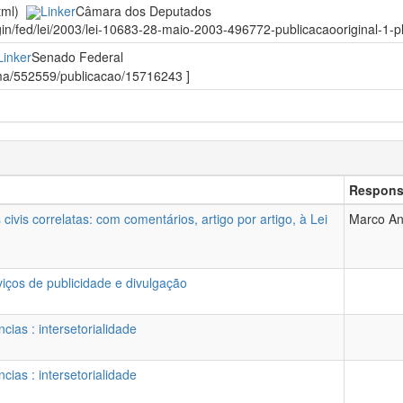
html)
Linker
Câmara dos Deputados
gin/fed/lei/2003/lei-10683-28-maio-2003-496772-publicacaooriginal-1-pl
Linker
Senado Federal
orma/552559/publicacao/15716243 ]
Respons
ivis correlatas: com comentários, artigo por artigo, à Lei
Marco Ant
viços de publicidade e divulgação
ias : intersetorialidade
ias : intersetorialidade