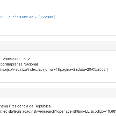
03 : Lei nº 10.683 de 28/05/2003 ]
1. 29/05/2003. p. 2
/pdf)
Imprensa Nacional
prensa/jsp/visualiza/index.jsp?jornal=1&pagina=2&data=29/05/2003 ]
/html)
Presidência da República
gov.br/legisla/legislacao.nsf/websearch?openagent&tipo=LEI&codigo=1