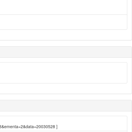
0.683&ementa=2&data=20030528 ]