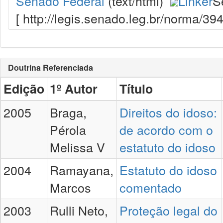
Senado Federal
(text/html)
Linker
S
[ http://legis.senado.leg.br/norma/3
Doutrina Referenciada
Edição
1º Autor
Título
2005
Braga,
Direitos do idoso:
Pérola
de acordo com o
Melissa V
estatuto do idoso
2004
Ramayana,
Estatuto do idoso
Marcos
comentado
2003
Rulli Neto,
Proteção legal do