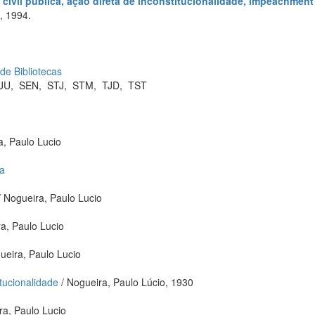
 civil pública, ação direta de inconstitucionalidade, impeachment
, 1994.
 de Bibliotecas
JU
,
SEN
,
STJ
,
STM
,
TJD
,
TST
a, Paulo Lucio
a
 Nogueira, Paulo Lucio
a, Paulo Lucio
ueira, Paulo Lucio
itucionalidade
/ Nogueira, Paulo Lúcio, 1930
ra, Paulo Lucio