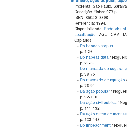
injunção, ação popular, ação
Imprenta: São Paulo, Saraiva
Descrição Física: 273 p.
ISBN: 8502013890
Referência: 1994.
Disponibilidade:
Rede Virtual
Localização:
AGU
,
CAM
,
M
Capítulos:
»
Do habeas corpus
p. 1-26
»
Do habeas data
/ Nogueir
p. 27-37
»
Do mandado de seguranç
p. 38-75
»
Do mandado de injunção
/
p. 76-91
»
Da ação popular
/ Nogueir
p. 92-110
»
Da ação civil pública
/ Nog
p. 111-132
»
Da ação direta de inconst
p. 133-148
»
Do impeachment
/ Noguei