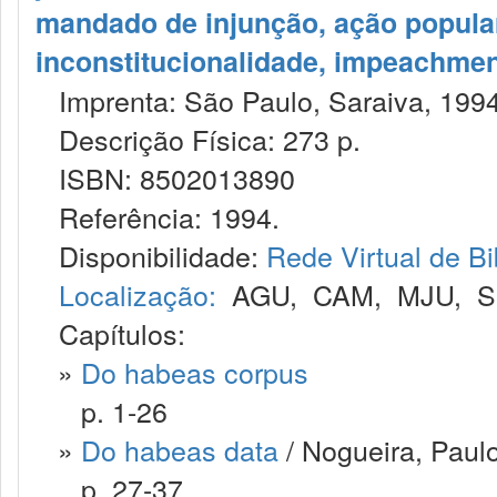
mandado de injunção, ação popular,
inconstitucionalidade, impeachme
Imprenta: São Paulo, Saraiva, 1994
Descrição Física: 273 p.
ISBN: 8502013890
Referência: 1994.
Disponibilidade:
Rede Virtual de Bi
Localização:
AGU
,
CAM
,
MJU
,
S
Capítulos:
»
Do habeas corpus
p. 1-26
»
Do habeas data
/ Nogueira, Paul
p. 27-37