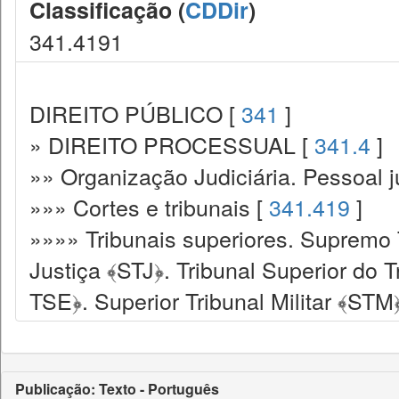
Classificação (
CDDir
)
341.4191
DIREITO PÚBLICO [
341
]
» DIREITO PROCESSUAL [
341.4
]
»» Organização Judiciária. Pessoal ju
»»» Cortes e tribunais [
341.419
]
»»»» Tribunais superiores. Supremo T
Justiça ﴾STJ﴿. Tribunal Superior do T
TSE﴿. Superior Tribunal Militar ﴾STM
Publicação: Texto - Português