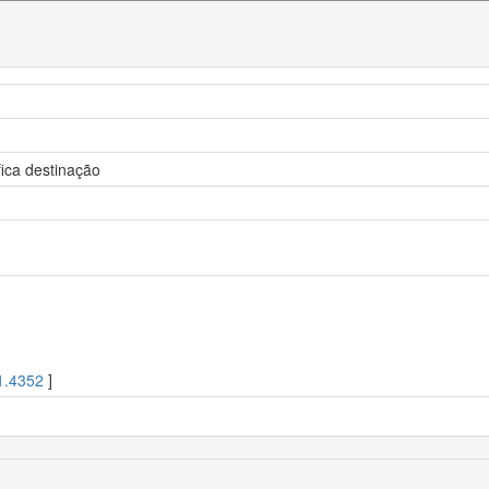
ica destinação
1.4352
]