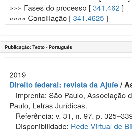
»»» Fases do processo [
341.462
]
»»»» Conciliação [
341.4625
]
Publicação: Texto - Português
2019
Direito federal: revista da Ajufe
/ A
Imprenta: São Paulo, Associação do
Paulo, Letras Jurídicas.
Referência: v. 31, n. 97, p. 325–339,
Disponibilidade:
Rede Virtual de Bi