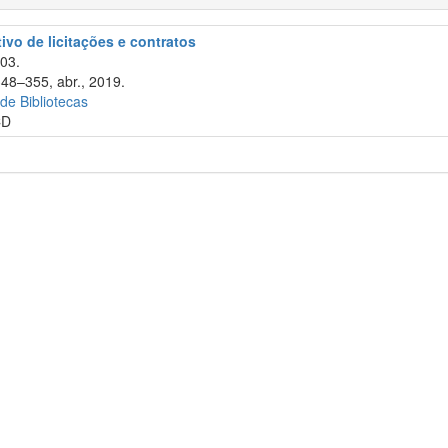
tivo de licitações e contratos
003.
348–355, abr., 2019.
 de Bibliotecas
CD