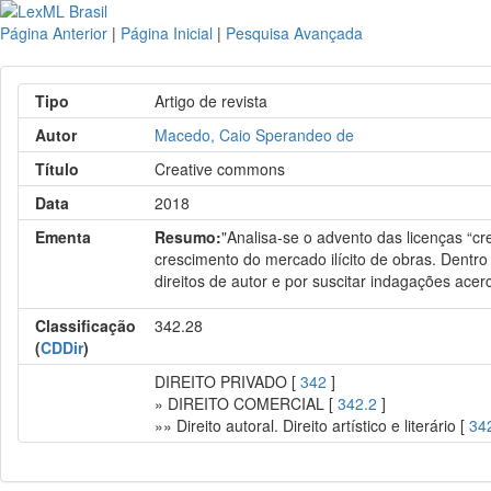
Página Anterior
|
Página Inicial
|
Pesquisa Avançada
Tipo
Artigo de revista
Autor
Macedo, Caio Sperandeo de
Título
Creative commons
Data
2018
Ementa
Resumo:
"Analisa-se o advento das licenças “cr
crescimento do mercado ilícito de obras. Dentro 
direitos de autor e por suscitar indagações acerc
Classificação
342.28
(
CDDir
)
DIREITO PRIVADO [
342
]
» DIREITO COMERCIAL [
342.2
]
»» Direito autoral. Direito artístico e literário [
34