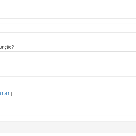
 função?
41.41
]