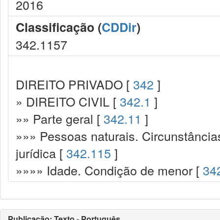
2016
Classificação (
CDDir
)
342.1157
DIREITO PRIVADO [
342
]
» DIREITO CIVIL [
342.1
]
»» Parte geral [
342.11
]
»»» Pessoas naturais. Circunstância
jurídica [
342.115
]
»»»» Idade. Condição de menor [
34
Publicação: Texto - Português