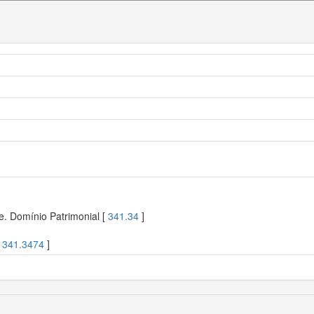
e. Domínio Patrimonial [
341.34
]
[
341.3474
]