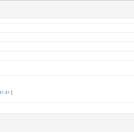
41.41
]