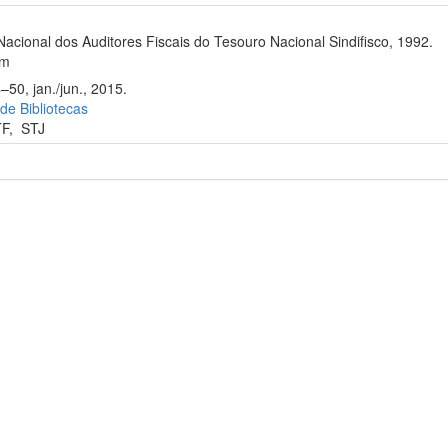
Nacional dos Auditores Fiscais do Tesouro Nacional Sindifisco, 1992.
cm
–50, jan./jun., 2015.
 de Bibliotecas
TF
,
STJ