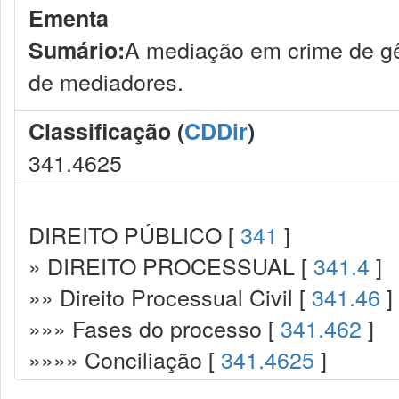
Ementa
A mediação em crime de gên
Sumário:
de mediadores.
Classificação (
CDDir
)
341.4625
DIREITO PÚBLICO [
341
]
» DIREITO PROCESSUAL [
341.4
]
»» Direito Processual Civil [
341.46
]
»»» Fases do processo [
341.462
]
»»»» Conciliação [
341.4625
]