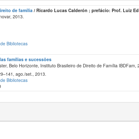
reito de família
/ Ricardo Lucas Calderón ; prefácio: Prof. Luiz E
novar, 2013.
 de Bibliotecas
 das famílias e sucessões
er, Belo Horizonte, Instituto Brasileiro de Direito de Família IBDFam, 
29–141, ago./set., 2013.
 de Bibliotecas
D