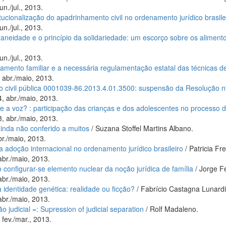
un./jul., 2013.
itucionalização do apadrinhamento civil no ordenamento jurídico brasile
un./jul., 2013.
aneidade e o princípio da solidariedade: um escorço sobre os aliment
un./jul., 2013.
nejamento familiar e a necessária regulamentação estatal das técnicas d
 abr./maio, 2013.
ão civil pública 0001039-86.2013.4.01.3500: suspensão da Resolução 
, abr./maio, 2013.
ve a voz? : participação das crianças e dos adolescentes no processo
, abr./maio, 2013.
 ainda não conferido a muitos
/ Suzana Stoffel Martins Albano.
br./maio, 2013.
 adoção internacional no ordenamento jurídico brasileiro
/ Patricia Fr
abr./maio, 2013.
o configurar-se elemento nuclear da noção jurídica de família
/ Jorge Fe
abr./maio, 2013.
à identidade genética: realidade ou ficção?
/ Fabrício Castagna Lunardi
abr./maio, 2013.
 judicial =: Supression of judicial separation
/ Rolf Madaleno.
 fev./mar., 2013.