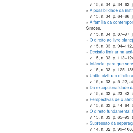
v. 15, n. 34, p. 34–63, j
»
A possibilidade da inst
v. 15, n. 34, p. 64–86, j
»
A família da contempor
Simões.
v. 15, n. 34, p. 87–97, j
»
O direito ao livre pla
v. 15, n. 33, p. 94–112,
»
Decisão liminar na aç
v. 15, n. 33, p. 113–124
»
Infância: para que ser
v. 15, n. 33, p. 125–138
»
União civil: um direito
v. 15, n. 33, p. 5–22, a
»
Da excepcionalidade da
v. 15, n. 33, p. 23–43, 
»
Perspectivas de o afet
v. 15, n. 33, p. 44–64, 
»
O direito fundamental 
v. 15, n. 33, p. 65–93, 
»
Supressão da separação
v. 14, n. 32, p. 99–106,