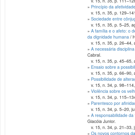
v. 15, n. 35, p. 111–128
»
Princípio da afetividade
v. 15, n. 35, p. 129–141
»
Sociedade entre cônju
v. 15, n. 35, p. 5–25, ag
»
A família e o afeto: o
da dignidade humana
/ H
v. 15, n. 35, p. 26–44, 
»
A necessária disciplina
Cabral.
v. 15, n. 35, p. 45–65, 
»
Ensaio sobre a possibi
v. 15, n. 35, p. 66–90, 
»
Possibilidade de alte
v. 15, n. 34, p. 98–114, 
»
Violência sobre os vel
v. 15, n. 34, p. 115–134,
»
Parentesco por afinida
v. 15, n. 34, p. 5–20, jun
»
A responsabilidade da 
Giacóia Junior.
v. 15, n. 34, p. 21–33, j
»
Os novos contornos da p