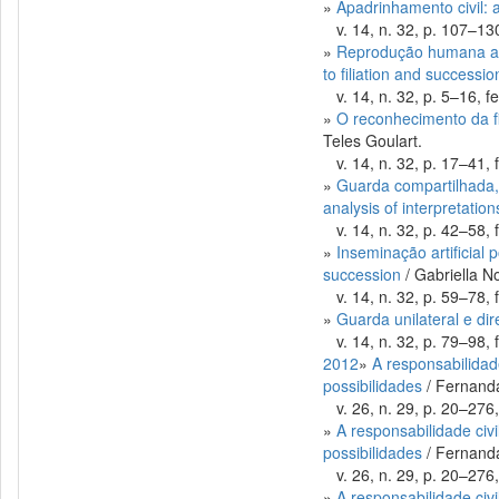
»
Apadrinhamento civil: 
v. 14, n. 32, p. 107–130
»
Reprodução humana ass
to filiation and successio
v. 14, n. 32, p. 5–16, fe
»
O reconhecimento da fil
Teles Goulart.
v. 14, n. 32, p. 17–41, f
»
Guarda compartilhada, i
analysis of interpretation
v. 14, n. 32, p. 42–58, f
»
Inseminação artificial 
succession
/ Gabriella N
v. 14, n. 32, p. 59–78, f
»
Guarda unilateral e dir
v. 14, n. 32, p. 79–98, f
2012
»
A responsabilidad
possibilidades
/ Fernanda
v. 26, n. 29, p. 20–276,
»
A responsabilidade civ
possibilidades
/ Fernanda
v. 26, n. 29, p. 20–276,
»
A responsabilidade civ