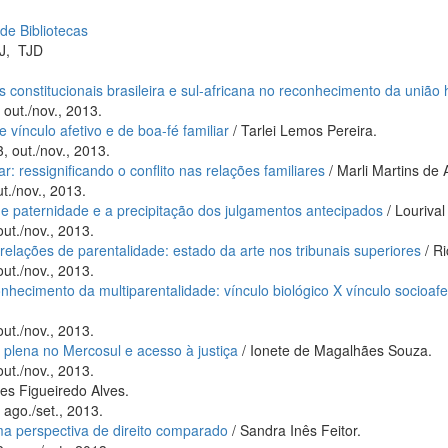
 de Bibliotecas
J
,
TJD
s constitucionais brasileira e sul-africana no reconhecimento da união
 out./nov., 2013.
 vínculo afetivo e de boa-fé familiar
/ Tarlei Lemos Pereira.
, out./nov., 2013.
ar: ressignificando o conflito nas relações familiares
/ Marli Martins de 
t./nov., 2013.
e paternidade e a precipitação dos julgamentos antecipados
/ Lourival
ut./nov., 2013.
 relações de parentalidade: estado da arte nos tribunais superiores
/ R
ut./nov., 2013.
onhecimento da multiparentalidade: vínculo biológico X vínculo socioaf
ut./nov., 2013.
plena no Mercosul e acesso à justiça
/ Ionete de Magalhães Souza.
ut./nov., 2013.
es Figueiredo Alves.
 ago./set., 2013.
ma perspectiva de direito comparado
/ Sandra Inês Feitor.