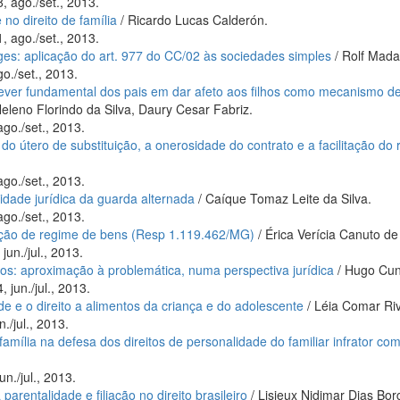
, ago./set., 2013.
 no direito de família
/ Ricardo Lucas Calderón.
, ago./set., 2013.
ges: aplicação do art. 977 do CC/02 às sociedades simples
/ Rolf Mada
o./set., 2013.
 dever fundamental dos pais em dar afeto aos filhos como mecanismo 
eleno Florindo da Silva, Daury Cesar Fabriz.
ago./set., 2013.
 do útero de substituição, a onerosidade do contrato e a facilitação do r
ago./set., 2013.
lidade jurídica da guarda alternada
/ Caíque Tomaz Leite da Silva.
ago./set., 2013.
ração de regime de bens (Resp 1.119.462/MG)
/ Érica Verícia Canuto de
jun./jul., 2013.
hos: aproximação à problemática, numa perspectiva jurídica
/ Hugo Cun
 jun./jul., 2013.
de e o direito a alimentos da criança e do adolescente
/ Léia Comar Ri
./jul., 2013.
família na defesa dos direitos de personalidade do familiar infrator co
un./jul., 2013.
arentalidade e filiação no direito brasileiro
/ Lisieux Nidimar Dias Bor