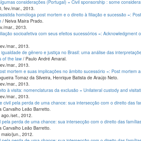
algumas considerações (Portugal) = Civil sponsorship : some considerat
, fev./mar., 2013.
istida homóloga post mortem e o direito à filiação e sucessão =: Po
n
/ Neiva Maira Prado.
v./mar., 2013.
iação socioafetiva com seus efeitos sucessórios =: Acknowledgment of so
ev./mar., 2013.
gualdade de gênero e justiça no Brasil: uma análise das interpretações d
s of the law
/ Paulo André Amaral.
ev./mar., 2013.
post mortem e suas implicações no âmbito sucessório =: Post mortem artif
ogueira Tomaz da Silveira, Henrique Batista de Araújo Neto.
ev./mar., 2013.
eito à visita: nomenclaturas da exclusão = Unilateral custody and visita
ev./mar., 2013.
e civil pela perda de uma chance: sua intersecção com o direito das fa
 Carvalho Leão Barretto.
 ago./set., 2012.
il pela perda de uma chance: sua intersecção com o direito das família
 Carvalho Leão Barretto.
 maio/jun., 2012.
il pela perda de uma chance: sua intersecção com o direito das família