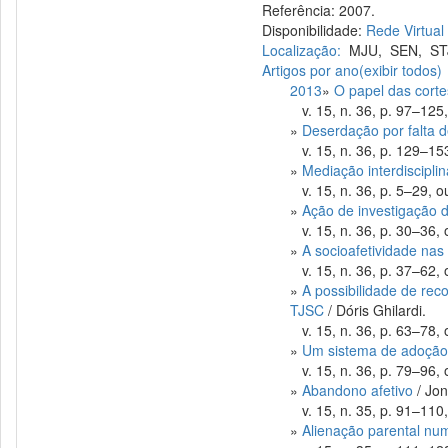
Referência: 2007.
Disponibilidade:
Rede Virtual
Localização:
MJU
,
SEN
,
ST
Artigos por ano
(exibir todos)
2013
»
O papel das corte
v. 15, n. 36, p. 97–125,
»
Deserdação por falta de
v. 15, n. 36, p. 129–153
»
Mediação interdisciplin
v. 15, n. 36, p. 5–29, ou
»
Ação de investigação d
v. 15, n. 36, p. 30–36, o
»
A socioafetividade nas
v. 15, n. 36, p. 37–62, o
»
A possibilidade de rec
TJSC
/ Dóris Ghilardi.
v. 15, n. 36, p. 63–78, o
»
Um sistema de adoção 
v. 15, n. 36, p. 79–96, o
»
Abandono afetivo
/ Jon
v. 15, n. 35, p. 91–110,
»
Alienação parental nu