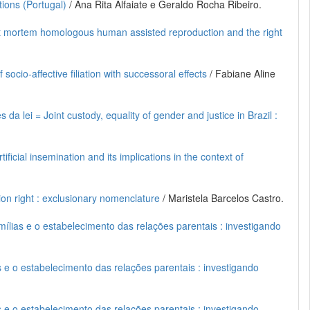
ions (Portugal)
/ Ana Rita Alfaiate e Geraldo Rocha Ribeiro.
st mortem homologous human assisted reproduction and the right
cio-affective filiation with successoral effects
/ Fabiane Aline
a lei = Joint custody, equality of gender and justice in Brazil :
icial insemination and its implications in the context of
tion right : exclusionary nomenclature
/ Maristela Barcelos Castro.
mílias e o estabelecimento das relações parentais : investigando
s e o estabelecimento das relações parentais : investigando
s e o estabelecimento das relações parentais : investigando