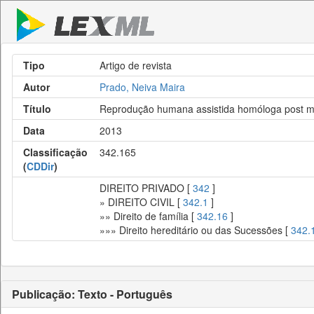
Tipo
Artigo de revista
Autor
Prado, Neiva Maira
Título
Reprodução humana assistida homóloga post mor
Data
2013
Classificação
342.165
(
CDDir
)
DIREITO PRIVADO [
342
]
» DIREITO CIVIL [
342.1
]
»» Direito de família [
342.16
]
»»» Direito hereditário ou das Sucessões [
342.
Publicação: Texto - Português