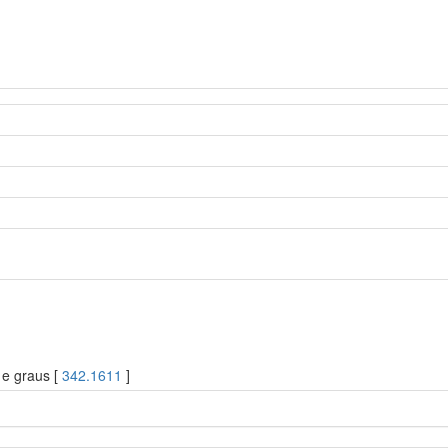
 e graus [
342.1611
]