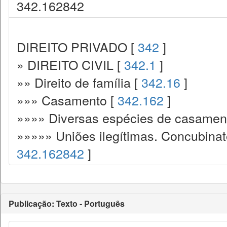
342.162842
DIREITO PRIVADO [
342
]
» DIREITO CIVIL [
342.1
]
»» Direito de família [
342.16
]
»»» Casamento [
342.162
]
»»»» Diversas espécies de casamen
»»»»» Uniões ilegítimas. Concubinato
342.162842
]
Publicação: Texto - Português