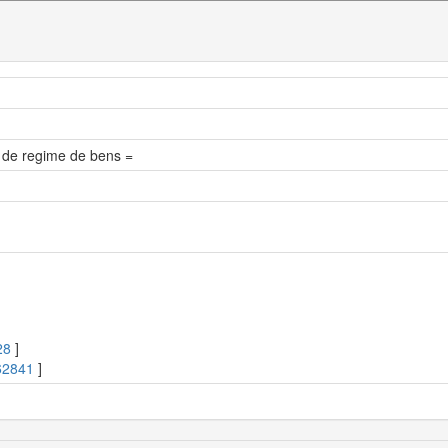
s de regime de bens =
28
]
62841
]