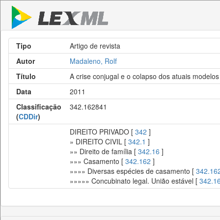
Tipo
Artigo de revista
Autor
Madaleno, Rolf
Título
A crise conjugal e o colapso dos atuais modelo
Data
2011
Classificação
342.162841
(
CDDir
)
DIREITO PRIVADO [
342
]
» DIREITO CIVIL [
342.1
]
»» Direito de família [
342.16
]
»»» Casamento [
342.162
]
»»»» Diversas espécies de casamento [
342.16
»»»»» Concubinato legal. União estável [
342.1