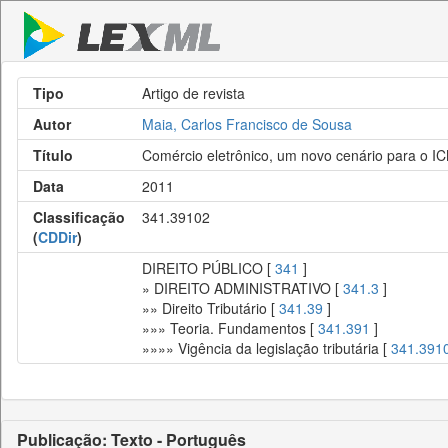
Tipo
Artigo de revista
Autor
Maia, Carlos Francisco de Sousa
Título
Comércio eletrônico, um novo cenário para o I
Data
2011
Classificação
341.39102
(
CDDir
)
DIREITO PÚBLICO [
341
]
» DIREITO ADMINISTRATIVO [
341.3
]
»» Direito Tributário [
341.39
]
»»» Teoria. Fundamentos [
341.391
]
»»»» Vigência da legislação tributária [
341.391
Publicação: Texto - Português