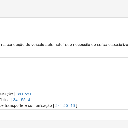
o na condução de veículo automotor que necessita de curso especializ
stração [
341.551
]
blica [
341.5514
]
de transporte e comunicação [
341.55146
]