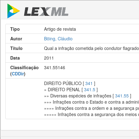
Tipo
Artigo de revista
Autor
Böing, Cláudio
Título
Qual a infração cometida pelo condutor flagrad
Data
2011
Classificação
341.55146
(
CDDir
)
DIREITO PÚBLICO [
341
]
» DIREITO PENAL [
341.5
]
»» Diversas espécies de infrações [
341.55
]
»»» Infrações contra o Estado e contra a admini
»»»» Infrações contra a ordem e a segurança pú
»»»»» Infrações contra a segurança dos meios 