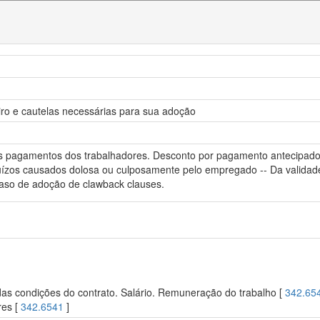
eiro e cautelas necessárias para sua adoção
 nos pagamentos dos trabalhadores. Desconto por pagamento antecip
zos causados dolosa ou culposamente pelo empregado -- Da validade da 
caso de adoção de clawback clauses.
s condições do contrato. Salário. Remuneração do trabalho [
342.65
res [
342.6541
]