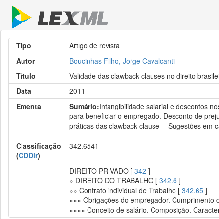
Tipo
Artigo de revista
Autor
Boucinhas Filho, Jorge Cavalcanti
Título
Validade das clawback clauses no direito brasil
Data
2011
Ementa
Sumário:
Intangibilidade salarial e descontos
para beneficiar o empregado. Desconto de prejuí
práticas das clawback clause -- Sugestões em 
Classificação
342.6541
(
CDDir
)
DIREITO PRIVADO [
342
]
» DIREITO DO TRABALHO [
342.6
]
»» Contrato individual de Trabalho [
342.65
]
»»» Obrigações do empregador. Cumprimento da
»»»» Conceito de salário. Composição. Caracte