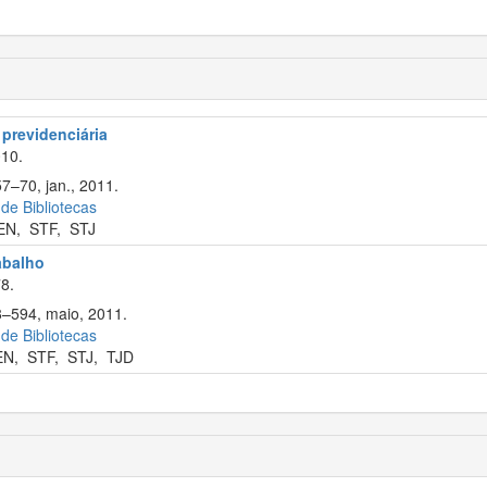
 previdenciária
10.
57–70, jan., 2011.
 de Bibliotecas
EN
,
STF
,
STJ
rabalho
8.
8–594, maio, 2011.
 de Bibliotecas
EN
,
STF
,
STJ
,
TJD