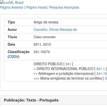
Página Anterior
|
Página Inicial
|
Pesquisa Avançada
Tipo
Artigo de revista
Autor
Carvalho, Dimas Messias de
Título
Caso concreto
Data
2011, 2010
Classificação
341.16272
(
CDDir
)
DIREITO PÚBLICO [
341
]
» DIREITO INTERNACIONAL PÚBLICO [
341.1
]
»» Arbitragem e jurisdição internacional [
341.1
»»» Meios amigáveis de terminar os conflitos [
3
Publicação: Texto - Português