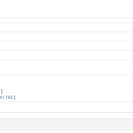
6
]
41.162
]