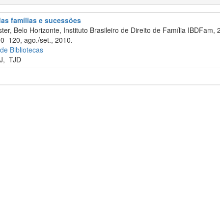
 das famílias e sucessões
er, Belo Horizonte, Instituto Brasileiro de Direito de Família IBDFam, 
00–120, ago./set., 2010.
 de Bibliotecas
J
,
TJD