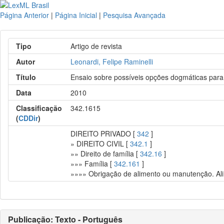
Página Anterior
|
Página Inicial
|
Pesquisa Avançada
Tipo
Artigo de revista
Autor
Leonardi, Felipe Raminelli
Título
Ensaio sobre possíveis opções dogmáticas para 
Data
2010
Classificação
342.1615
(
CDDir
)
DIREITO PRIVADO [
342
]
» DIREITO CIVIL [
342.1
]
»» Direito de família [
342.16
]
»»» Família [
342.161
]
»»»» Obrigação de alimento ou manutenção. Ali
Publicação: Texto - Português