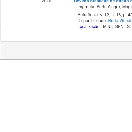
2010
Revista brasileira de direito
Imprenta: Porto Alegre, Magist
Referência: v. 12, n. 16, p. 42–
Disponibilidade:
Rede Virtual
Localização:
MJU
,
SEN
,
ST