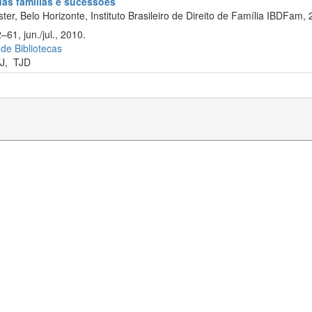
 das famílias e sucessões
er, Belo Horizonte, Instituto Brasileiro de Direito de Família IBDFam, 
61, jun./jul., 2010.
 de Bibliotecas
J
,
TJD