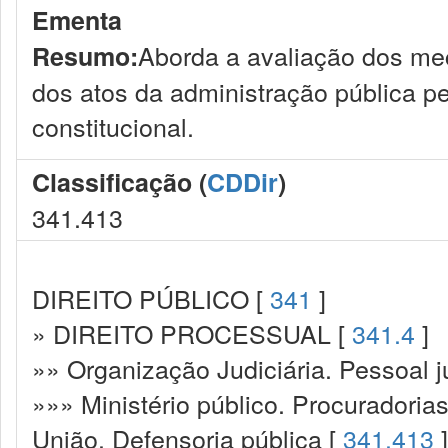
Ementa
Aborda a avaliação dos mec
Resumo:
dos atos da administração pública pe
constitucional.
Classificação (
CDDir
)
341.413
DIREITO PÚBLICO [
341
]
» DIREITO PROCESSUAL [
341.4
]
»» Organização Judiciária. Pessoal ju
»»» Ministério público. Procuradoria
União. Defensoria pública [
341.413
]