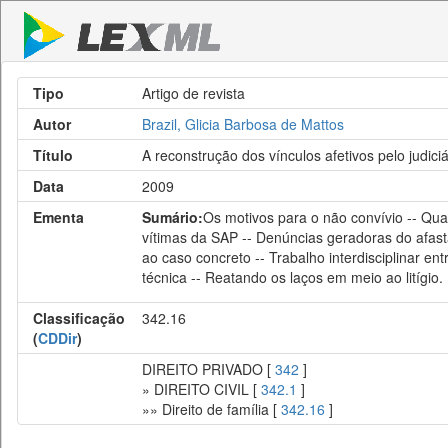
Tipo
Artigo de revista
Autor
Brazil, Glicia Barbosa de Mattos
Título
A reconstrução dos vínculos afetivos pelo judiciá
Data
2009
Ementa
Sumário:
Os motivos para o não convívio -- Qua
vítimas da SAP -- Denúncias geradoras do afasta
ao caso concreto -- Trabalho interdisciplinar en
técnica -- Reatando os laços em meio ao litígio.
Classificação
342.16
(
CDDir
)
DIREITO PRIVADO [
342
]
» DIREITO CIVIL [
342.1
]
»» Direito de família [
342.16
]