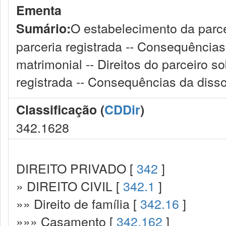
Ementa
O estabelecimento da parcer
Sumário:
parceria registrada -- Consequências 
matrimonial -- Direitos do parceiro s
registrada -- Consequências da diss
Classificação (
CDDir
)
342.1628
DIREITO PRIVADO [
342
]
» DIREITO CIVIL [
342.1
]
»» Direito de família [
342.16
]
»»» Casamento [
342.162
]