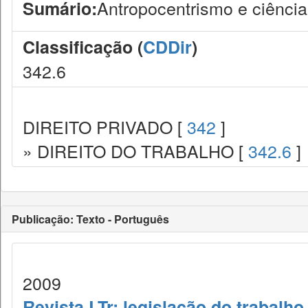
Antropocentrismo e ciência j
Sumário:
Classificação (
CDDir
)
342.6
DIREITO PRIVADO [
342
]
» DIREITO DO TRABALHO [
342.6
]
Publicação: Texto - Português
2009
Revista LTr: legislação do trabalho