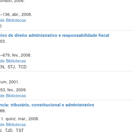
omson, 2006.
9–136, abr., 2008.
 de Bibliotecas
D
ivo de direito administrativo e responsabilidade fiscal
003.
–679, fev., 2008.
 de Bibliotecas
EN
,
STJ
,
TCD
rum, 2001.
53, fev., 2009.
 de Bibliotecas
cia: tributário, constitucional e administrativo
88.
1. quinz. mar., 2008.
 de Bibliotecas
J
,
TJD
,
TST