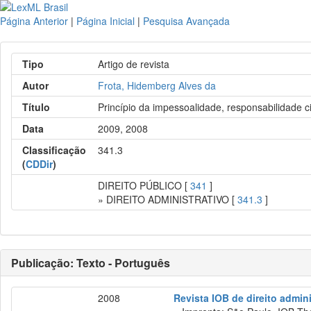
Página Anterior
|
Página Inicial
|
Pesquisa Avançada
Tipo
Artigo de revista
Autor
Frota, Hidemberg Alves da
Título
Princípio da impessoalidade, responsabilidade ci
Data
2009, 2008
Classificação
341.3
(
CDDir
)
DIREITO PÚBLICO [
341
]
» DIREITO ADMINISTRATIVO [
341.3
]
Publicação: Texto - Português
2008
Revista IOB de direito adminis