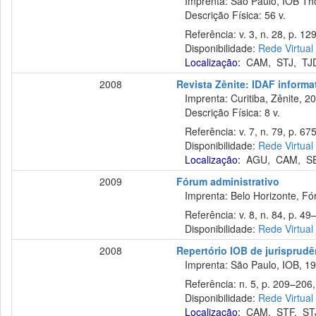
Imprenta: São Paulo, IOB Th
Descrição Física: 56 v.
Referência: v. 3, n. 28, p. 12
Disponibilidade:
Rede Virtual
Localização:
CAM
,
STJ
,
TJ
2008
Revista Zênite: IDAF informat
Imprenta: Curitiba, Zênite, 2
Descrição Física: 8 v.
Referência: v. 7, n. 79, p. 675
Disponibilidade:
Rede Virtual
Localização:
AGU
,
CAM
,
S
2009
Fórum administrativo
Imprenta: Belo Horizonte, Fó
Referência: v. 8, n. 84, p. 49–
Disponibilidade:
Rede Virtual
2008
Repertório IOB de jurisprudên
Imprenta: São Paulo, IOB, 19
Referência: n. 5, p. 209–206, 
Disponibilidade:
Rede Virtual
Localização:
CAM
,
STF
,
ST