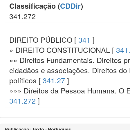
Classificação (
CDDir
)
341.272
DIREITO PÚBLICO [
341
]
» DIREITO CONSTITUCIONAL [
341
»» Direitos Fundamentais. Direitos p
cidadãos e associações. Direitos do
políticos [
341.27
]
»»» Direitos da Pessoa Humana. O Es
341.272
]
Publicação: Texto - Português