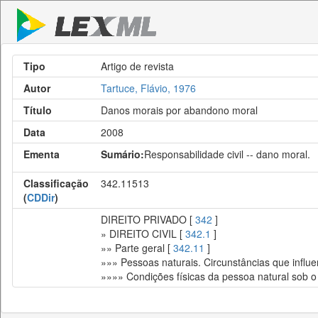
Tipo
Artigo de revista
Autor
Tartuce, Flávio, 1976
Título
Danos morais por abandono moral
Data
2008
Ementa
Sumário:
Responsabilidade civil -- dano moral.
Classificação
342.11513
(
CDDir
)
DIREITO PRIVADO [
342
]
» DIREITO CIVIL [
342.1
]
»» Parte geral [
342.11
]
»»» Pessoas naturais. Circunstâncias que influe
»»»» Condições físicas da pessoa natural sob o p