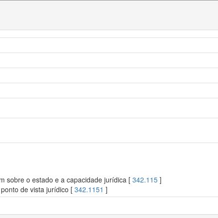
m sobre o estado e a capacidade jurídica [
342.115
]
onto de vista jurídico [
342.1151
]