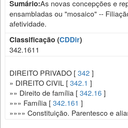
As novas concepções e repr
Sumário:
ensambladas ou "mosaico" -- Filiação 
afetividade.
Classificação (
CDDir
)
342.1611
DIREITO PRIVADO [
342
]
» DIREITO CIVIL [
342.1
]
»» Direito de família [
342.16
]
»»» Família [
342.161
]
»»»» Constituição. Parentesco e alia