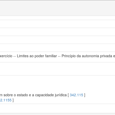
xercício -- Limites ao poder familiar -- Princípio da autonomia privada e o
m sobre o estado e a capacidade jurídica [
342.115
]
2.1155
]