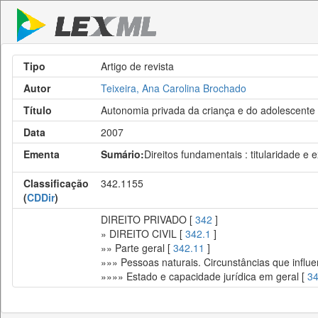
Tipo
Artigo de revista
Autor
Teixeira, Ana Carolina Brochado
Título
Autonomia privada da criança e do adolescente
Data
2007
Ementa
Sumário:
Direitos fundamentais : titularidade e e
Classificação
342.1155
(
CDDir
)
DIREITO PRIVADO [
342
]
» DIREITO CIVIL [
342.1
]
»» Parte geral [
342.11
]
»»» Pessoas naturais. Circunstâncias que influe
»»»» Estado e capacidade jurídica em geral [
34