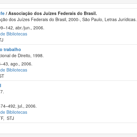
ufe
/ Associação dos Juízes Federais do Brasil.
ão dos Juízes Federais do Brasil, 2000-, São Paulo, Letras Jurídicas.
9–142, abr./jun., 2006.
 de Bibliotecas
TJ
do trabalho
onal de Direito, 1998.
3–43, ago., 2006.
 de Bibliotecas
ST
l
7.
74–492, jul., 2006.
 de Bibliotecas
TF
,
STJ