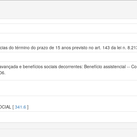
ias do término do prazo de 15 anos previsto no art. 143 da lei n. 8.2
e avançada e benefícios sociais decorrentes: Benefício assistencial -- 
06.
OCIAL [
341.6
]