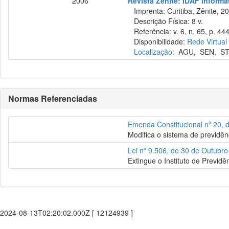
2006
Revista Zênite: IDAF informat
Imprenta: Curitiba, Zênite, 2
Descrição Física: 8 v.
Referência: v. 6, n. 65, p. 44
Disponibilidade:
Rede Virtual
Localização:
AGU
,
SEN
,
ST
Normas Referenciadas
Emenda Constitucional nº 20, 
Modifica o sistema de previdên
Lei nº 9.506, de 30 de Outubr
Extingue o Instituto de Previdê
2024-08-13T02:20:02.000Z [ 12124939 ]