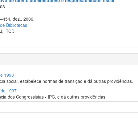
ivo de direito administrativo e responsabilidade fiscal
003.
4–454, dez., 2006.
 de Bibliotecas
J
,
TCD
de 1998
cia social, estabelece normas de transição e dá outras providências.
o de 1997
ncia dos Congressistas - IPC, e dá outras providências.