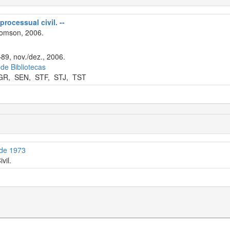
processual civil. --
omson, 2006.
89, nov./dez., 2006.
 de Bibliotecas
GR
,
SEN
,
STF
,
STJ
,
TST
 de 1973
vil.