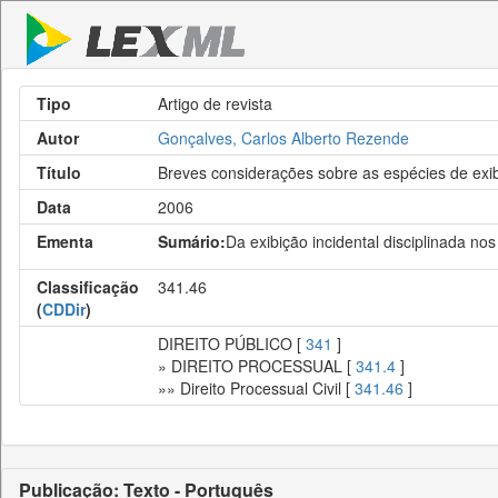
Tipo
Artigo de revista
Autor
Gonçalves, Carlos Alberto Rezende
Título
Breves considerações sobre as espécies de ex
Data
2006
Ementa
Sumário:
Da exibição incidental disciplinada no
Classificação
341.46
(
CDDir
)
DIREITO PÚBLICO [
341
]
» DIREITO PROCESSUAL [
341.4
]
»» Direito Processual Civil [
341.46
]
Publicação: Texto - Português