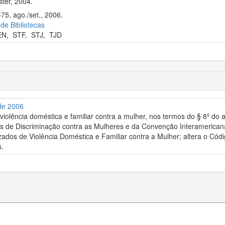
ter, 2004.
75, ago./set., 2006.
 de Bibliotecas
EN
,
STF
,
STJ
,
TJD
 de 2006
violência doméstica e familiar contra a mulher, nos termos do § 8º do
 de Discriminação contra as Mulheres e da Convenção Interamericana p
zados de Violência Doméstica e Familiar contra a Mulher; altera o Có
s.