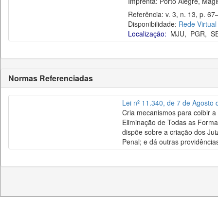
Imprenta: Porto Alegre, Magis
Referência: v. 3, n. 13, p. 67–
Disponibilidade:
Rede Virtual
Localização:
MJU
,
PGR
,
S
Normas Referenciadas
Lei nº 11.340, de 7 de Agosto
Cria mecanismos para coibir a 
Eliminação de Todas as Formas
dispõe sobre a criação dos Jui
Penal; e dá outras providência