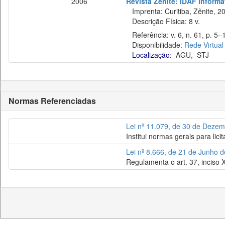
2006
Revista Zênite: IDAF informat
Imprenta: Curitiba, Zênite, 2
Descrição Física: 8 v.
Referência: v. 6, n. 61, p. 5–
Disponibilidade:
Rede Virtual
Localização:
AGU
,
STJ
Normas Referenciadas
Lei nº 11.079, de 30 de Deze
Institui normas gerais para lic
Lei nº 8.666, de 21 de Junho 
Regulamenta o art. 37, inciso X