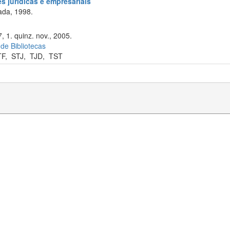
s jurídicas e empresariais
ada, 1998.
 1. quinz. nov., 2005.
 de Bibliotecas
TF
,
STJ
,
TJD
,
TST