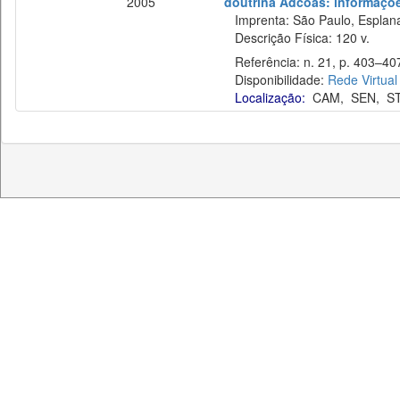
2005
doutrina Adcoas: informaçõe
Imprenta: São Paulo, Esplan
Descrição Física: 120 v.
Referência: n. 21, p. 403–407,
Disponibilidade:
Rede Virtual
Localização:
CAM
,
SEN
,
S