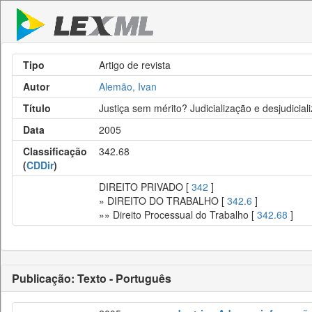
Tipo
Artigo de revista
Autor
Alemão, Ivan
Título
Justiça sem mérito? Judicialização e desjudicial
Data
2005
Classificação
342.68
(
CDDir
)
DIREITO PRIVADO [
342
]
» DIREITO DO TRABALHO [
342.6
]
»» Direito Processual do Trabalho [
342.68
]
Publicação: Texto - Português