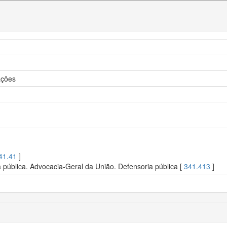
ações
41.41
]
a pública. Advocacia-Geral da União. Defensoria pública [
341.413
]