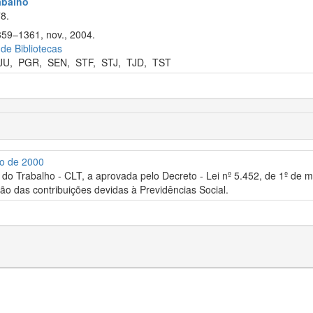
rabalho
8.
359–1361, nov., 2004.
 de Bibliotecas
JU
,
PGR
,
SEN
,
STF
,
STJ
,
TJD
,
TST
ro de 2000
 do Trabalho - CLT, a aprovada pelo Decreto - Lei nº 5.452, de 1º de
ão das contribuições devidas à Previdências Social.